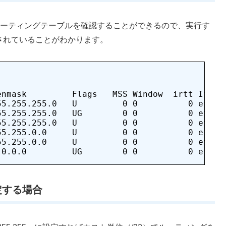
現在のルーティングテーブルを確認することができるので、実行す
が追加されていることがわかります。
nmask         Flags   MSS Window  irtt Iface

5.255.255.0   U         0 0          0 eth0

5.255.255.0   UG        0 0          0 eth1

5.255.255.0   U         0 0          0 eth1

5.255.0.0     U         0 0          0 eth0

5.255.0.0     U         0 0          0 eth1

定する場合