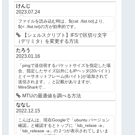
けんじ
2023.07.24
ファイルを読み込む時は、$(cat ./list.txt)より、
$(< ./list.txt)の方が効率的です。
【シェルスクリプト】IFSで区切り文字
（デリミタ）を変更する方法
たろう
2023.01.16
「pingで送信視するパケットサイズを指定した場
合、指定したサイズ以外にもIPヘッダ(20バイト)
とイーサネットフレーム(8バイト)が追加されて
送信されます。」と記載がありますが、
WireSharkで...
MTUの最適値を調べる方法
ななし
2022.12.15
こんばんは。現在Googleで「ubuntu バージョン
確認」と確認するとトップに「lsb_relase -a」
「lsb_release -a」の２つが表示されてしまいま