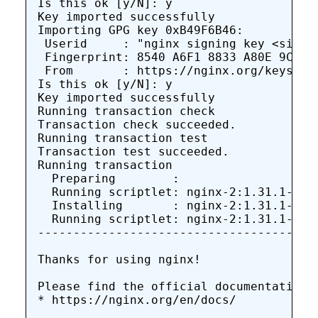
Is this ok [y/N]: y

Key imported successfully

Importing GPG key 0xB49F6B46:

 Userid     : "nginx signing key <signin
 Fingerprint: 8540 A6F1 8833 A80E 9C16 5
 From       : https://nginx.org/keys/ngi
Is this ok [y/N]: y

Key imported successfully

Running transaction check

Transaction check succeeded.

Running transaction test

Transaction test succeeded.

Running transaction

  Preparing        :                   
  Running scriptlet: nginx-2:1.31.1-1.e
  Installing       : nginx-2:1.31.1-1.e
  Running scriptlet: nginx-2:1.31.1-1.e
----------------------------------------
Thanks for using nginx!

Please find the official documentation f
* https://nginx.org/en/docs/
