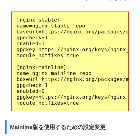
[nginx-stable]

name=nginx stable repo

baseurl=https://nginx.org/packages/cento
gpgcheck=1

enabled=1

gpgkey=https://nginx.org/keys/nginx_sign
module_hotfixes=true

[nginx-mainline]

name=nginx mainline repo

baseurl=https://nginx.org/packages/mainl
gpgcheck=1

enabled=0

gpgkey=https://nginx.org/keys/nginx_sign
Mainline版を使用するための設定変更