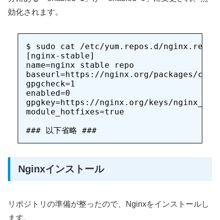
効化されます。
$ sudo cat /etc/yum.repos.d/nginx.repo 

[nginx-stable]

name=nginx stable repo

baseurl=https://nginx.org/packages/cento
gpgcheck=1

enabled=0

gpgkey=https://nginx.org/keys/nginx_sign
module_hotfixes=true

Nginxインストール
リポジトリの準備が整ったので、Nginxをインストールし
ます。