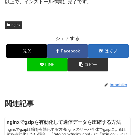
以上で、インストール作業は完了です。
nginx
シェアする
X
Facebook
はてブ
LINE
コピー
tamohiko
関連記事
nginxでgzipを有効化して通信データを圧縮する方法
nginxでgzip圧縮を有効化する方法nginxのサーバ全体でgzipによる圧
縮を有効化したい場合、「/etc/nginx/nginx.conf」に「gzip on;」とい