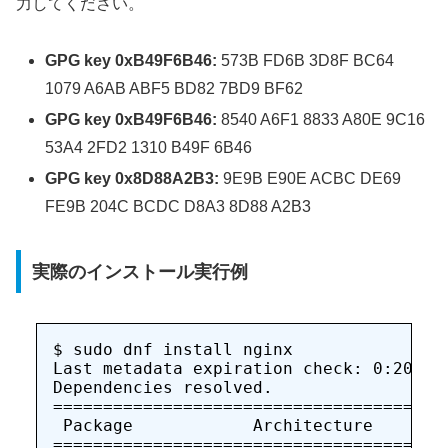
力してください。
GPG key 0xB49F6B46:
573B FD6B 3D8F BC64
1079 A6AB ABF5 BD82 7BD9 BF62
GPG key 0xB49F6B46:
8540 A6F1 8833 A80E 9C16
53A4 2FD2 1310 B49F 6B46
GPG key 0x8D88A2B3:
9E9B E90E ACBC DE69
FE9B 204C BCDC D8A3 8D88 A2B3
実際のインストール実行例
$ sudo dnf install nginx

Last metadata expiration check: 0:20:49 
Dependencies resolved.

=======================================
 Package            Architecture       
=======================================