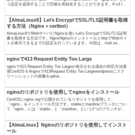
う設定を追加することで圧縮を有効化することができます。# cd /...
【AlmaLinux9】Let’s EncryptでSSL/TLS証明書を取得
する方法（Nginx + certbot）
AlmaLinux9でWebサーバにNginxを使いLet's EncryptでSSL/TLS証明
書を取得する方法です。NginxNginxのインストールとhttpでWebサイ
トが表示できるまでの設定を行っていきます。今回は、mail.se...
nginxで413 Request Entity Too Large
nginxで413 Request Entity Too Largeが表示される場合の対応方法環
境CentOS 6.4nginxで413Request Entity Too Largewordpressにスク
リーンショットの画像をuploa...
nginxのリポジトリを使用してnginxをインストール
CentOSにnginx.orgで公開されているリポジトリを使用して、
「nginx」をインストール方法です。stableとmainlineブランチについ
て「nginx」には「stable」と「mainline」という2つのブランチが用
意され...
【AlmaLinux】Nginxのリポジトリを使用してインスト
ール