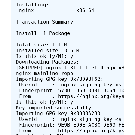
Installing:

 nginx              x86_64             
Transaction Summary

=======================================
Install  1 Package

Total size: 1.1 M

Installed size: 3.6 M

Is this ok [y/N]: y

Downloading Packages:

[SKIPPED] nginx-1.31.1-1.el10.ngx.x86_6
nginx mainline repo                    
Importing GPG key 0x7BD9BF62:

 Userid     : "nginx signing key <signin
 Fingerprint: 573B FD6B 3D8F BC64 1079 A
 From       : https://nginx.org/keys/ngi
Is this ok [y/N]: y

Key imported successfully

Importing GPG key 0x8D88A2B3:

 Userid     : "nginx signing key <signin
 Fingerprint: 9E9B E90E ACBC DE69 FE9B 2
 From       : https://nginx.org/keys/ngi