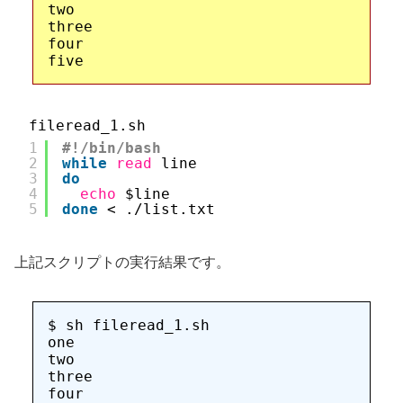
two

three

four

fileread_1.sh
1
#!/bin/bash
2
while
read
line
3
do
4
echo
$line
5
done
< .
/list
.txt
上記スクリプトの実行結果です。
$ sh fileread_1.sh

one

two

three

four
