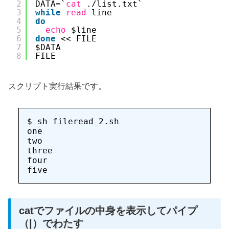
2
DATA=`
cat
.
/list
.txt`
3
while
read
line
4
do
5
echo
$line
6
done
<< FILE
7
$DATA
8
FILE
スクリプト実行結果です。
$ sh fileread_2.sh

one

two

three

four

catでファイルの中身を表示してパイプ
（|）でわたす