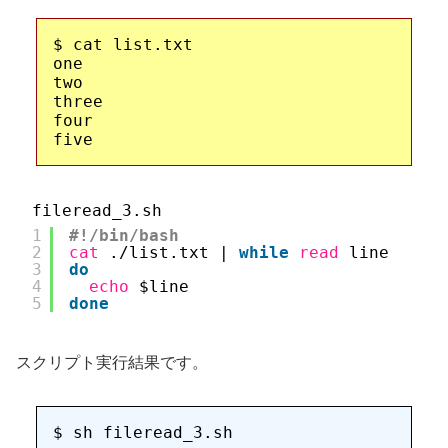
$ cat list.txt

one

two

three

four

fileread_3.sh
1
#!/bin/bash
2
cat
.
/list
.txt | 
while
read
line
3
do
4
echo
$line
5
done
スクリプト実行結果です。
$ sh fileread_3.sh
