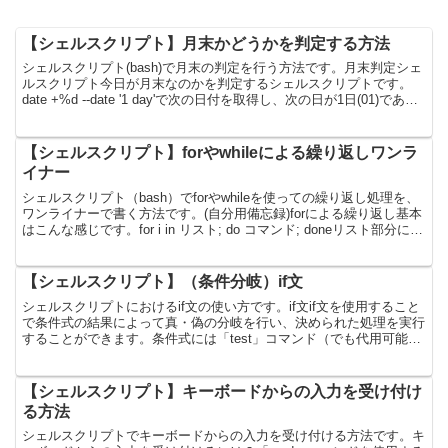
【シェルスクリプト】月末かどうかを判定する方法
シェルスクリプト(bash)で月末の判定を行う方法です。月末判定シェ
ルスクリプト今日が月末なのかを判定するシェルスクリプトです。
date +%d --date '1 day'で次の日付を取得し、次の日が1日(01)である
かどうかで月末なのか...
【シェルスクリプト】forやwhileによる繰り返しワンラ
イナー
シェルスクリプト（bash）でforやwhileを使っての繰り返し処理を、
ワンライナーで書く方法です。(自分用備忘録)forによる繰り返し基本
はこんな感じです。for i in リスト; do コマンド; doneリスト部分には
ブレーズ展開...
【シェルスクリプト】（条件分岐）if文
シェルスクリプトにおけるif文の使い方です。if文if文を使用すること
で条件式の結果によって真・偽の分岐を行い、決められた処理を実行
することができます。条件式には「test」コマンド（でも代用可能）
を使用することが多いですが、その他のコマン...
【シェルスクリプト】キーボードからの入力を受け付け
る方法
シェルスクリプトでキーボードからの入力を受け付ける方法です。キ