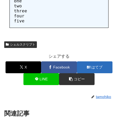
one

two

three

four

シェルスクリプト
シェアする
X
Facebook
はてブ
LINE
コピー
tamohiko
関連記事