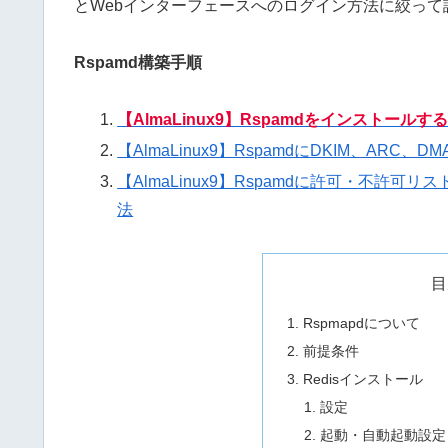
とWebインターフェースへのログイン方法に絞って
Rspamd構築手順
【AlmaLinux9】Rspamdをインストールす
【AlmaLinux9】RspamdにDKIM、ARC、
【AlmaLinux9】Rspamdに許可・不
法
目
Rspmapdについて
前提条件
Redisインストール
設定
起動・自動起動設定