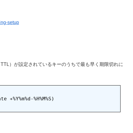
hing-setup
TTL）が設定されているキーのうちで最も早く期限切れに
te +%Y%m%d-%H%M%S)
