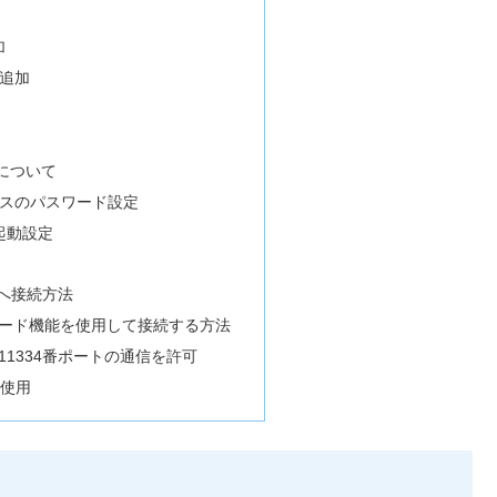
加
リ追加
法について
イスのパスワード設定
起動設定
へ接続方法
ワード機能を使用して接続する方法
1334番ポートの通信を許可
を使用