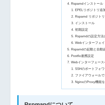
Rspamdインストール
EPELリポジトリ追
Rspamd リポジト
インストール
初期設定
Rspamdの設定方
Webインターフェ
Rspamdの起動と自動
Postfix連携設定
Webインターフェース
SSHのポートフォ
ファイアウォールで1
NginxのProxy機能
Rspmapdについて