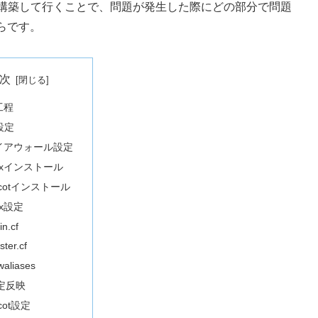
境を構築して行くことで、問題が発生した際にどの部分で問題
らです。
次
工程
設定
イアウォール設定
tfixインストール
ecotインストール
fix設定
n.cf
ter.cf
waliases
定反映
cot設定