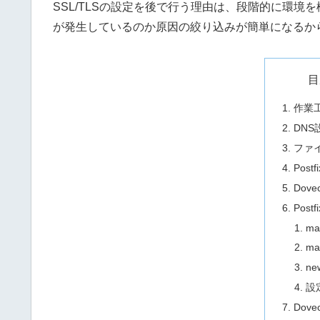
SSL/TLSの設定を後で行う理由は、段階的に環
が発生しているのか原因の絞り込みが簡単になるか
目
作業
DNS
ファ
Pos
Dov
Post
mai
mas
ne
設
Dove