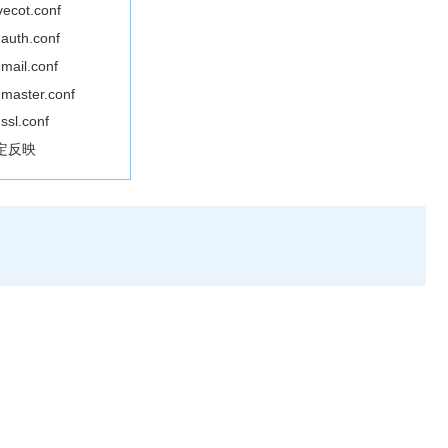
vecot.conf
-auth.conf
mail.conf
-master.conf
ssl.conf
定反映