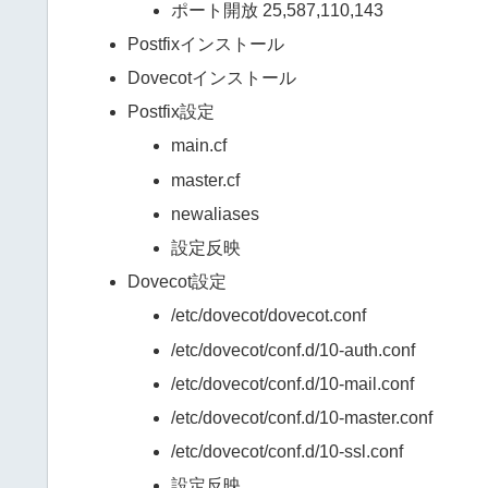
ポート開放 25,587,110,143
Postfixインストール
Dovecotインストール
Postfix設定
main.cf
master.cf
newaliases
設定反映
Dovecot設定
/etc/dovecot/dovecot.conf
/etc/dovecot/conf.d/10-auth.conf
/etc/dovecot/conf.d/10-mail.conf
/etc/dovecot/conf.d/10-master.conf
/etc/dovecot/conf.d/10-ssl.conf
設定反映