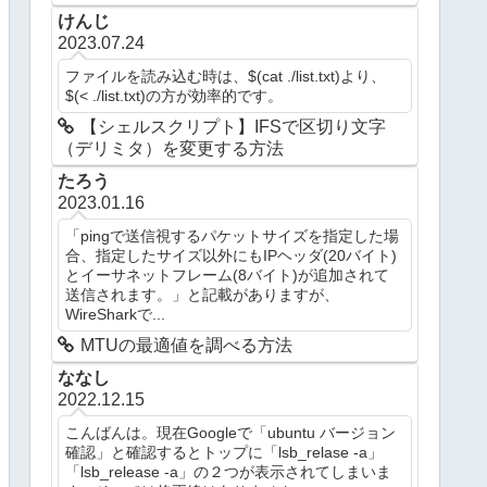
けんじ
2023.07.24
ファイルを読み込む時は、$(cat ./list.txt)より、
$(< ./list.txt)の方が効率的です。
【シェルスクリプト】IFSで区切り文字
（デリミタ）を変更する方法
たろう
2023.01.16
「pingで送信視するパケットサイズを指定した場
合、指定したサイズ以外にもIPヘッダ(20バイト)
とイーサネットフレーム(8バイト)が追加されて
送信されます。」と記載がありますが、
WireSharkで...
MTUの最適値を調べる方法
ななし
2022.12.15
こんばんは。現在Googleで「ubuntu バージョン
確認」と確認するとトップに「lsb_relase -a」
「lsb_release -a」の２つが表示されてしまいま