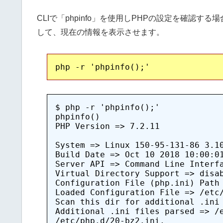
CLIで「phpinfo」を使用しPHPの設定を確認する
して、現在の情報を表示させます。
$ php -r 'phpinfo();'

phpinfo()

PHP Version => 7.2.11

System => Linux 150-95-131-86 3.10
Build Date => Oct 10 2018 10:00:01
Server API => Command Line Interfa
Virtual Directory Support => disab
Configuration File (php.ini) Path 
Loaded Configuration File => /etc/
Scan this dir for additional .ini 
Additional .ini files parsed => /e
/etc/php.d/20-bz2.ini,
