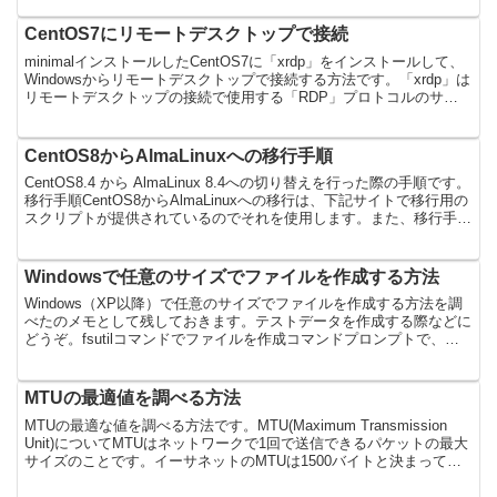
CentOS7にリモートデスクトップで接続
minimalインストールしたCentOS7に「xrdp」をインストールして、
Windowsからリモートデスクトップで接続する方法です。「xrdp」は
リモートデスクトップの接続で使用する「RDP」プロトコルのサー
バで、これをインストールする...
CentOS8からAlmaLinuxへの移行手順
CentOS8.4 から AlmaLinux 8.4への切り替えを行った際の手順です。
移行手順CentOS8からAlmaLinuxへの移行は、下記サイトで移行用の
スクリプトが提供されているのでそれを使用します。また、移行手順
も記述されている...
Windowsで任意のサイズでファイルを作成する方法
Windows（XP以降）で任意のサイズでファイルを作成する方法を調
べたのメモとして残しておきます。テストデータを作成する際などに
どうぞ。fsutilコマンドでファイルを作成コマンドプロンプトで、
「fsutil」コマンドを使用することで任意...
MTUの最適値を調べる方法
MTUの最適な値を調べる方法です。MTU(Maximum Transmission
Unit)についてMTUはネットワークで1回で送信できるパケットの最大
サイズのことです。イーサネットのMTUは1500バイトと決まってい
ますが、インターネッ...