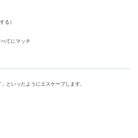
チする）
列すべてにマッチ
'?'」といったようにエスケープします。