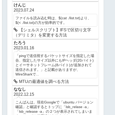
けんじ
2023.07.24
ファイルを読み込む時は、$(cat ./list.txt)より、
$(< ./list.txt)の方が効率的です。
【シェルスクリプト】IFSで区切り文字
（デリミタ）を変更する方法
たろう
2023.01.16
「pingで送信視するパケットサイズを指定した場
合、指定したサイズ以外にもIPヘッダ(20バイト)
とイーサネットフレーム(8バイト)が追加されて
送信されます。」と記載がありますが、
WireSharkで...
MTUの最適値を調べる方法
ななし
2022.12.15
こんばんは。現在Googleで「ubuntu バージョン
確認」と確認するとトップに「lsb_relase -a」
「lsb_release -a」の２つが表示されてしまいま