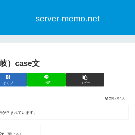
server-memo.net
）case文
はてブ
LINE
コピー
2017.07.08
告が含まれています。
次