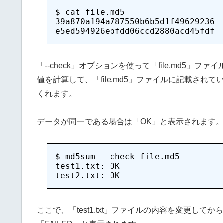
$ cat file.md5

39a870a194a787550b6b5d1f49629236  
「--check」オプションを使って「file.md5」ファイル
値を計算して、「file.md5」ファイルに記載さ
くれます。
データが同一である場合は「OK」と表示されます
$ md5sum --check file.md5

test1.txt: OK

ここで、「test1.txt」ファイルの内容を変更し