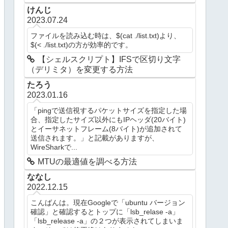
けんじ
2023.07.24
ファイルを読み込む時は、$(cat ./list.txt)より、
$(< ./list.txt)の方が効率的です。
【シェルスクリプト】IFSで区切り文字
（デリミタ）を変更する方法
たろう
2023.01.16
「pingで送信視するパケットサイズを指定した場
合、指定したサイズ以外にもIPヘッダ(20バイト)
とイーサネットフレーム(8バイト)が追加されて
送信されます。」と記載がありますが、
WireSharkで...
MTUの最適値を調べる方法
ななし
2022.12.15
こんばんは。現在Googleで「ubuntu バージョン
確認」と確認するとトップに「lsb_relase -a」
「lsb_release -a」の２つが表示されてしまいま