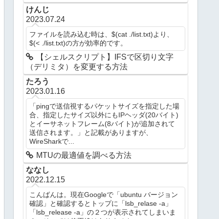
けんじ
2023.07.24
ファイルを読み込む時は、$(cat ./list.txt)より、
$(< ./list.txt)の方が効率的です。
【シェルスクリプト】IFSで区切り文字
（デリミタ）を変更する方法
たろう
2023.01.16
「pingで送信視するパケットサイズを指定した場
合、指定したサイズ以外にもIPヘッダ(20バイト)
とイーサネットフレーム(8バイト)が追加されて
送信されます。」と記載がありますが、
WireSharkで...
MTUの最適値を調べる方法
ななし
2022.12.15
こんばんは。現在Googleで「ubuntu バージョン
確認」と確認するとトップに「lsb_relase -a」
「lsb_release -a」の２つが表示されてしまいま