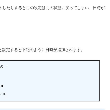
トしたりするとこの設定は元の状態に戻ってしまい、日時が
M:%S '」と設定すると下記のように日時が追加されます。
S '

a
