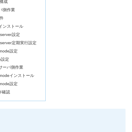
構成
バ側作業
件
inインストール
-server設定
n-server定期実行設定
-node設定
he設定
サーバ側作業
n-nodeインストール
-node設定
動作確認