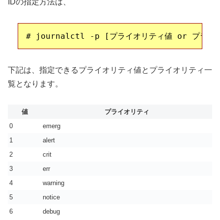
IDの指定方法は、
下記は、指定できるプライオリティ値とプライオリティ一
覧となります。
値
プライオリティ
0
emerg
1
alert
2
crit
3
err
4
warning
5
notice
6
debug