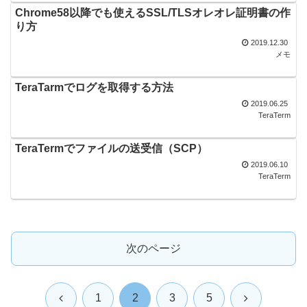
Chrome58以降でも使えるSSL/TLSオレオレ証明書の作
り方
2019.12.30
メモ
TeraTarmでログを取得する方法
2019.06.25
TeraTerm
TeraTermでファイルの送受信（SCP）
2019.06.10
TeraTerm
次のページ
前
次
1
2
3
5