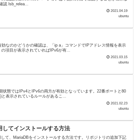
lsb_relea...
2021.04.19
ubuntu
v6が有効なのかどうかの確認は、「ip a」コマンドでIPアドレス情報を表示
項目が表示されていればIPv6が有...
2021.03.15
ubuntu
の初期状態ではIPv4とIPv6の両方が有効となっています。22番ポートと80
)と表示されているルールがあるこ...
2021.02.23
ubuntu
を使用してインストールする方法
ポジトリを使用して、MariaDBをインストールする方法です。リポジトリの追加下記