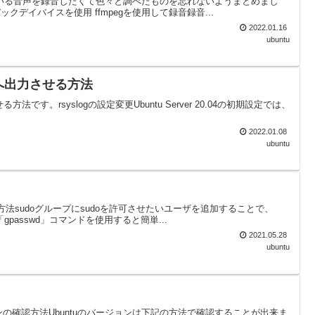
生している音声を録音したくて色々と調べたものを忘れないようまとめまし
デイバイスを使用 ffmpegを使用して録音録音...
2022.01.16
ubuntu
logへ出力させる方法
gへ出力させる方法です。rsyslogの設定変更Ubuntu Server 20.04の初期設定では、
2022.01.08
ubuntu
許可方法sudoグループにsudoを許可させたいユーザを追加することで、
passwd」コマンドを使用すると簡単...
2021.05.28
ubuntu
ンの確認方法Ubuntuのバージョンは下記の方法で確認することが出来ま